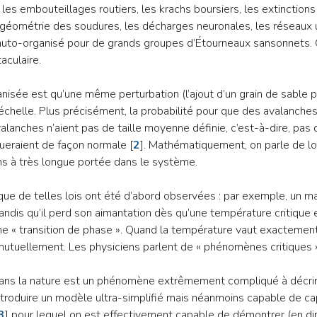
es embouteillages routiers, les krachs boursiers, les extinctions
la géométrie des soudures, les décharges neuronales, les réseaux
uto-organisé pour de grands groupes d’Étourneaux sansonnets. On
aculaire.
ganisée est qu’une même perturbation (l’ajout d’un grain de sable 
échelle. Plus précisément, la probabilité pour que des avalanches d
anches n’aient pas de taille moyenne définie, c’est-à-dire, pas d
ctueraient de façon normale
[
2
]
. Mathématiquement, on parle de loi
ons à très longue portée dans le système.
e que de telles lois ont été d’abord observées : par exemple, un 
dis qu’il perd son aimantation dès qu’une température critique 
 « transition de phase ». Quand la température vaut exactement l
 mutuellement. Les physiciens parlent de « phénomènes critiques 
ans la nature est un phénomène extrêmement compliqué à décr
ntroduire un modèle ultra-simplifié mais néanmoins capable de cap
3
]
pour lequel on est effectivement capable de démontrer (en dime