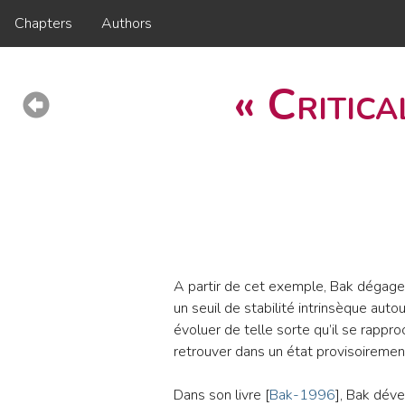
Chapters
Authors
« Critica
A partir de cet exemple, Bak dégage 
un seuil de stabilité intrinsèque aut
évoluer de telle sorte qu’il se rappr
retrouver dans un état provisoirement 
Dans son livre [
Bak-1996
], Bak dév