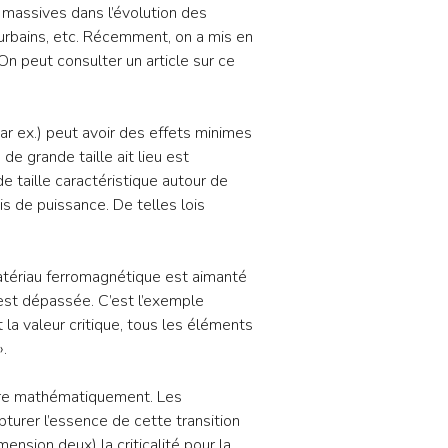
 massives dans l’évolution des
 urbains, etc. Récemment, on a mis en
 peut consulter un article sur ce
par ex.) peut avoir des effets minimes
e grande taille ait lieu est
e taille caractéristique autour de
s de puissance. De telles lois
matériau ferromagnétique est aimanté
est dépassée. C’est l’exemple
a valeur critique, tous les éléments
».
ire mathématiquement. Les
turer l’essence de cette transition
nsion deux) la criticalité pour la