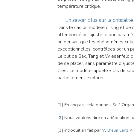
température critique.
En savoir plus sur la criticali
Dans le cas du modèle d’Ising et de 
attentionné qui ajuste le bon paramè
on pensait que les phénomènes criti
exceptionnelles, contrôlées par un p
Le but de Bak, Tang et Wiesenfeld dan
de se placer, sans paramètre d’ajust
C’est ce modèle, appelé « tas de sab
partiellement explorer.
[
1
]
En anglais, cela donne « Self-Organ
[
2
]
Nous voulons dire en adéquation ave
[
3
]
introduit en fait par
Wilhelm Lenz