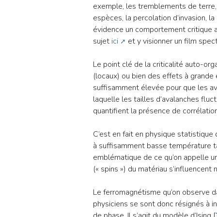
exemple, les tremblements de terre, l
espèces, la percolation d’invasion, 
évidence un comportement critique a
sujet
ici
et y visionner un film spect
Le point clé de la criticalité auto-or
(locaux) ou bien des effets à grande 
suffisamment élevée pour que les aval
laquelle les tailles d’avalanches flu
quantifient la présence de corrélati
C’est en fait en physique statistiqu
à suffisamment basse température tan
emblématique de ce qu’on appelle une
(« spins ») du matériau s’influencent
Le ferromagnétisme qu’on observe d
physiciens se sont donc résignés à i
de phase. Il s’agit du modèle d’Ising
[