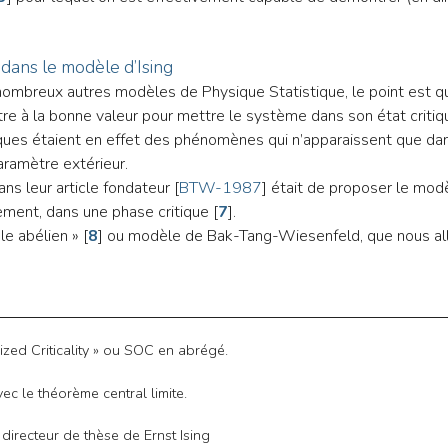
té dans le modèle d’Ising
nombreux autres modèles de Physique Statistique, le point est qu
tre à la bonne valeur pour mettre le système dans son état criti
ques étaient en effet des phénomènes qui n’apparaissent que da
aramètre extérieur.
s leur article fondateur [
BTW-1987
] était de proposer le mod
ement, dans une phase critique
[
7
]
.
le abélien »
[
8
]
ou modèle de Bak-Tang-Wiesenfeld, que nous all
ized Criticality » ou SOC en abrégé.
c le théorème central limite.
, directeur de thèse de Ernst Ising